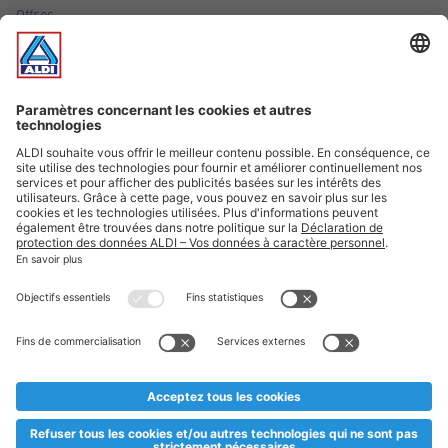
Offres
Infos essentielles
Suivez ALDI Luxembourg
Textes marqués d'un astérisque et mentions légales
* Dës Artikele sinn nëmme momentan an eisem Sortiment an
esoulaang bis de Stock eidel ass. Mir soen Iech Merci fir Äert
Versteesdemech falls d'Artikelen trotz enger genauer
Planifikatioun ausverkaaft sollte sinn. De VALORLUX-Präis an
d’TVA sinn inklusiv.
** Op dësem Site huet d'Benotze vun der männlecher Form eng
besser Liesbarkeet am Sënn an huet keng diskriminéierend