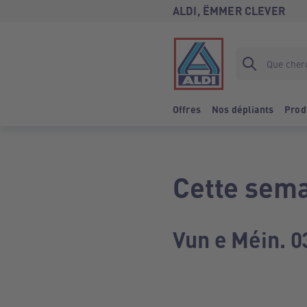
ALDI, ËMMER CLEVER
Offres
Nos dépliants
Prod
Cette sema
Vun e Méin. 0