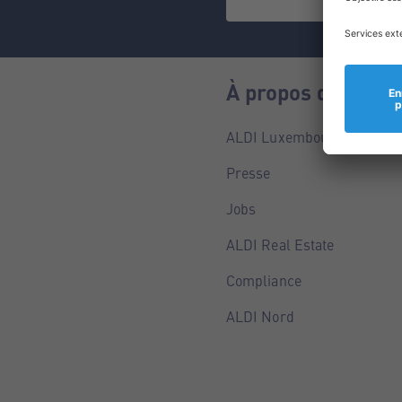
À propos de nous
ALDI Luxembourg
Presse
Jobs
ALDI Real Estate
Compliance
ALDI Nord