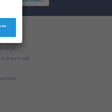
ce
ALDI
ter ALDI
 ALDI par e-mail
sentielles