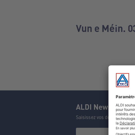
Vun e Méin. 0
ALDI Newsletter
Saisissez vos données et n