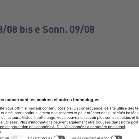
3/08 bis e Sonn. 09/08
e manquez aucune de nos offres.
S