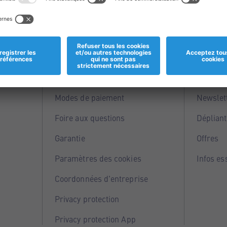
Informations
Servi
Magasins
Points 
Modes de paiement
Newslet
Foire aux questions
Dépliant
Garantie
Offres
Paramètres des cookies
Infos es
Coordonnées d'entreprise
Privacy protection
Privacy protection App