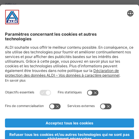
Offres
Infos essentielles
Suivez ALDI Luxembourg
Textes marqués d'un astérisque et mentions légales
* Dës Artikele sinn nëmme momentan an eisem Sortiment an
esoulaang bis de Stock eidel ass. Mir soen Iech Merci fir Äert
Versteesdemech falls d'Artikelen trotz enger genauer
Planifikatioun ausverkaaft sollte sinn. De VALORLUX-Präis an
d’TVA sinn inklusiv.
** Op dësem Site huet d'Benotze vun der männlecher Form eng
besser Liesbarkeet am Sënn an huet keng diskriminéierend