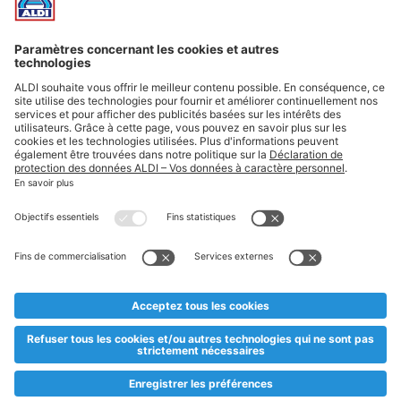
Suivez ALDI Luxembourg
Textes marqués d'un astérisque et mentions légales
* Dës Artikele sinn nëmme momentan an eisem Sortiment an
esoulaang bis de Stock eidel ass. Mir soen Iech Merci fir Äert
Versteesdemech falls d'Artikelen trotz enger genauer
Planifikatioun ausverkaaft sollte sinn. De VALORLUX-Präis an
d’TVA sinn inklusiv.
** Op dësem Site huet d'Benotze vun der männlecher Form eng
besser Liesbarkeet am Sënn an huet keng diskriminéierend
Absicht. All Geschlecht gëtt gläichberechtegt behandelt.