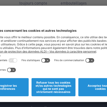
toujours compte
embouteillages
us ?
Instagram
TikTok