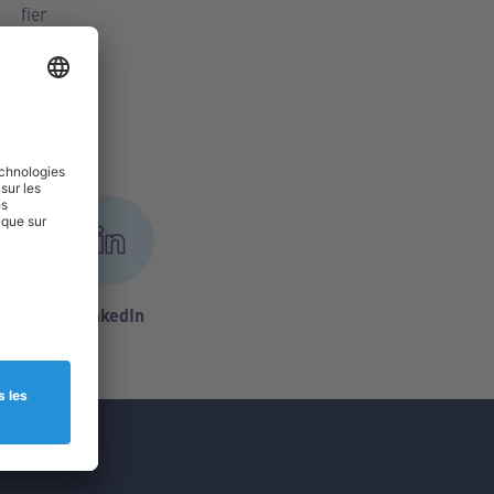
fier
LinkedIn