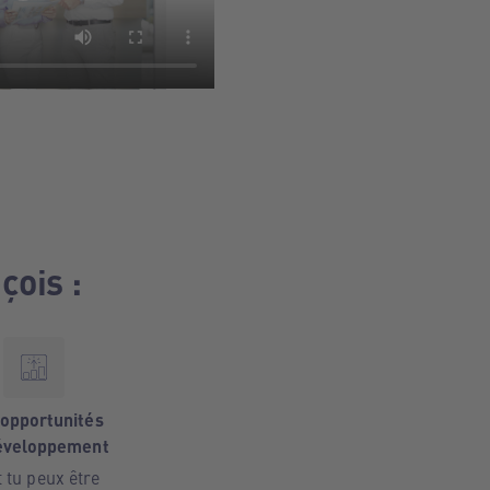
ois :
opportunités
éveloppement
 tu peux être