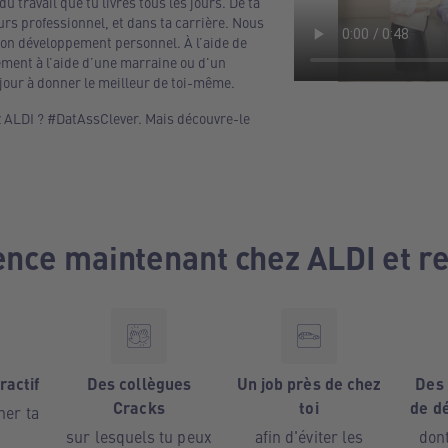
du travail que tu livres tous les jours. De ta
rs professionnel, et dans ta carrière. Nous
ton développement personnel. À l’aide de
ement à l’aide d’une marraine ou d'un
 jour à donner le meilleur de toi-même.
hez ALDI ? #DatAssClever. Mais découvre-le
ce maintenant chez ALDI et reç
ractif
Des collègues
Un job près de chez
Des 
Cracks
toi
de d
ner ta
sur lesquels tu peux
afin d'éviter les
dont