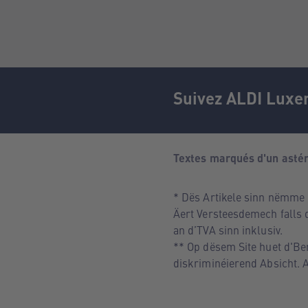
Suivez ALDI Lux
Textes marqués d'un astér
* Dës Artikele sinn nëmme 
Äert Versteesdemech falls d
an d’TVA sinn inklusiv.
** Op dësem Site huet d'B
diskriminéierend Absicht. A