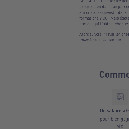
Chez ALDI, tu peux être fier 
progression dans ton parcou
aimons aussi investir dans 
formations ? Oui. Mais égal
parrain qui t’aident chaque
Alors tu vois : travailler c
toi-même. C’est simple.
Commen
Un salaire att
pour bien gag
vie