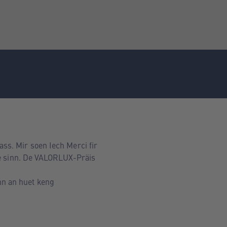
ss. Mir soen Iech Merci fir
lte sinn. De VALORLUX-Präis
nn an huet keng