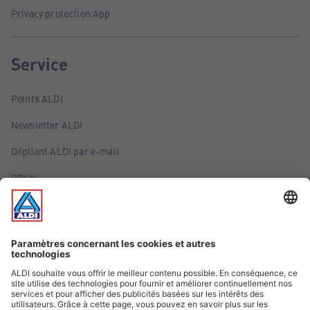
Privacy protection App
Service
Points ALDI
Newsletter ALDI
Dépliant ALDI par e-mail
Offres
Infos essentielles
Suivez ALDI Luxembourg