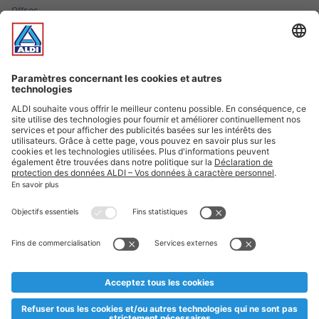
Offres
Infos essentielles
Suivez ALDI Luxembourg
Textes marqués d'un astérisque et mentions légales
* Dës Artikele sinn nëmme momentan an eisem Sortiment an
esoulaang bis de Stock eidel ass. Mir soen Iech Merci fir Äert
Versteesdemech falls d'Artikelen trotz enger genauer
Planifikatioun ausverkaaft sollte sinn. De VALORLUX-Präis an
d’TVA sinn inklusiv.
** Op dësem Site huet d'Benotze vun der männlecher Form eng
besser Liesbarkeet am Sënn an huet keng diskriminéierend