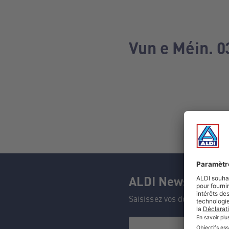
Vun e Méin. 0
ALDI Newsletter
Saisissez vos données et n