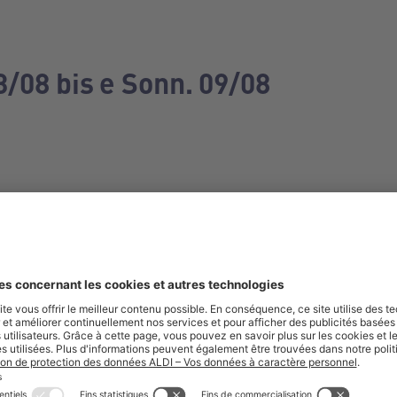
3/08 bis e Sonn. 09/08
e manquez aucune de nos offres.
S