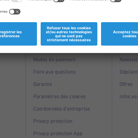
Informations
Servi
Magasins
Points 
Modes de paiement
Newslet
Foire aux questions
Dépliant
Garantie
Offres
Paramètres des cookies
Infos es
Coordonnées d'entreprise
Privacy protection
Privacy protection App