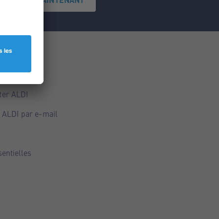
ce
ALDI
ter ALDI
 ALDI par e-mail
sentielles