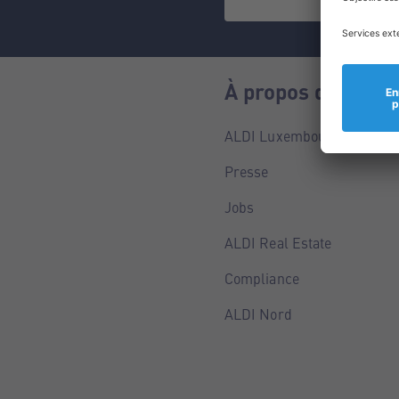
À propos de nous
ALDI Luxembourg
Presse
Jobs
ALDI Real Estate
Compliance
ALDI Nord