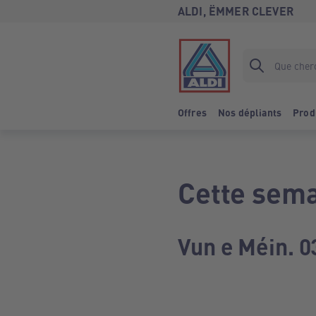
ALDI, ËMMER CLEVER
Offres
Nos dépliants
Prod
Cette sema
Vun e Méin. 0