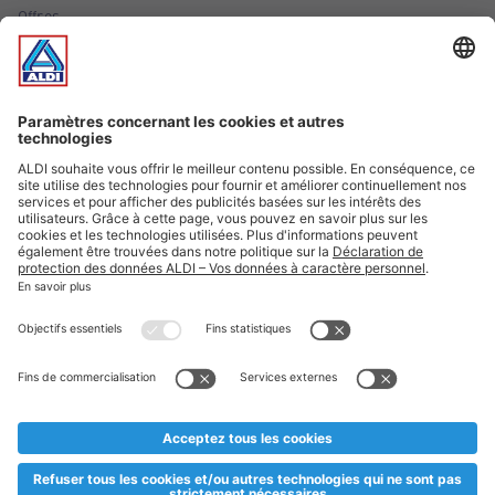
Offres
Infos essentielles
Suivez ALDI Luxembourg
Textes marqués d'un astérisque et mentions légales
* Dës Artikele sinn nëmme momentan an eisem Sortiment an
esoulaang bis de Stock eidel ass. Mir soen Iech Merci fir Äert
Versteesdemech falls d'Artikelen trotz enger genauer
Planifikatioun ausverkaaft sollte sinn. De VALORLUX-Präis an
d’TVA sinn inklusiv.
** Op dësem Site huet d'Benotze vun der männlecher Form eng
besser Liesbarkeet am Sënn an huet keng diskriminéierend