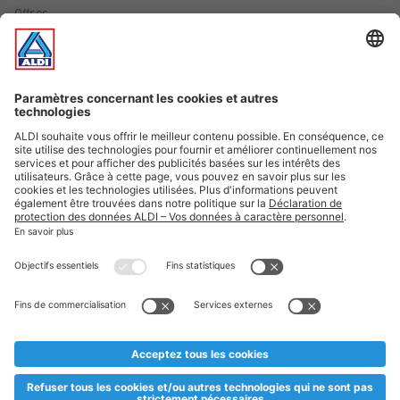
Offres
Infos essentielles
Suivez ALDI Luxembourg
Textes marqués d'un astérisque et mentions légales
* Dës Artikele sinn nëmme momentan an eisem Sortiment an
esoulaang bis de Stock eidel ass. Mir soen Iech Merci fir Äert
Versteesdemech falls d'Artikelen trotz enger genauer
Planifikatioun ausverkaaft sollte sinn. De VALORLUX-Präis an
d’TVA sinn inklusiv.
** Op dësem Site huet d'Benotze vun der männlecher Form eng
besser Liesbarkeet am Sënn an huet keng diskriminéierend