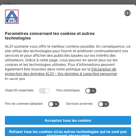
Offres
Infos essentielles
Suivez ALDI Luxembourg
Textes marqués d'un astérisque et mentions légales
* Dës Artikele sinn nëmme momentan an eisem Sortiment an
esoulaang bis de Stock eidel ass. Mir soen Iech Merci fir Äert
Versteesdemech falls d'Artikelen trotz enger genauer
Planifikatioun ausverkaaft sollte sinn. De VALORLUX-Präis an
d’TVA sinn inklusiv.
** Op dësem Site huet d'Benotze vun der männlecher Form eng
besser Liesbarkeet am Sënn an huet keng diskriminéierend