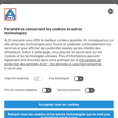
Offres
Infos essentielles
Suivez ALDI Luxembourg
Textes marqués d'un astérisque et mentions légales
* Dës Artikele sinn nëmme momentan an eisem Sortiment an
esoulaang bis de Stock eidel ass. Mir soen Iech Merci fir Äert
Versteesdemech falls d'Artikelen trotz enger genauer
Planifikatioun ausverkaaft sollte sinn. De VALORLUX-Präis an
d’TVA sinn inklusiv.
** Op dësem Site huet d'Benotze vun der männlecher Form eng
besser Liesbarkeet am Sënn an huet keng diskriminéierend