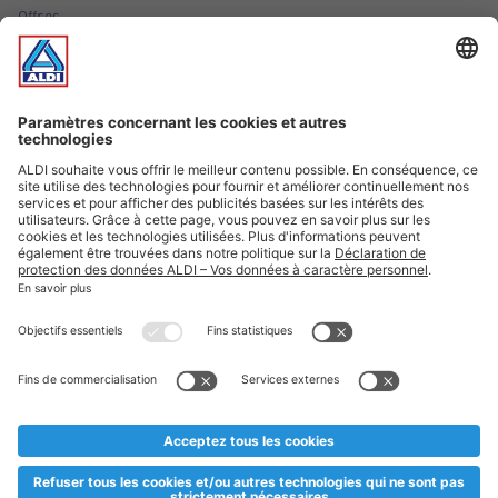
Offres
Infos essentielles
Suivez ALDI Luxembourg
Textes marqués d'un astérisque et mentions légales
* Dës Artikele sinn nëmme momentan an eisem Sortiment an
esoulaang bis de Stock eidel ass. Mir soen Iech Merci fir Äert
Versteesdemech falls d'Artikelen trotz enger genauer
Planifikatioun ausverkaaft sollte sinn. De VALORLUX-Präis an
d’TVA sinn inklusiv.
** Op dësem Site huet d'Benotze vun der männlecher Form eng
besser Liesbarkeet am Sënn an huet keng diskriminéierend