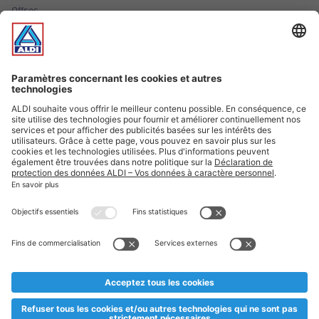
Offres
Infos essentielles
Suivez ALDI Luxembourg
Textes marqués d'un astérisque et mentions légales
* Dës Artikele sinn nëmme momentan an eisem Sortiment an
esoulaang bis de Stock eidel ass. Mir soen Iech Merci fir Äert
Versteesdemech falls d'Artikelen trotz enger genauer
Planifikatioun ausverkaaft sollte sinn. De VALORLUX-Präis an
d’TVA sinn inklusiv.
** Op dësem Site huet d'Benotze vun der männlecher Form eng
besser Liesbarkeet am Sënn an huet keng diskriminéierend