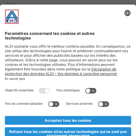
Offres
Infos essentielles
Suivez ALDI Luxembourg
Textes marqués d'un astérisque et mentions légales
* Dës Artikele sinn nëmme momentan an eisem Sortiment an
esoulaang bis de Stock eidel ass. Mir soen Iech Merci fir Äert
Versteesdemech falls d'Artikelen trotz enger genauer
Planifikatioun ausverkaaft sollte sinn. De VALORLUX-Präis an
d’TVA sinn inklusiv.
** Op dësem Site huet d'Benotze vun der männlecher Form eng
besser Liesbarkeet am Sënn an huet keng diskriminéierend