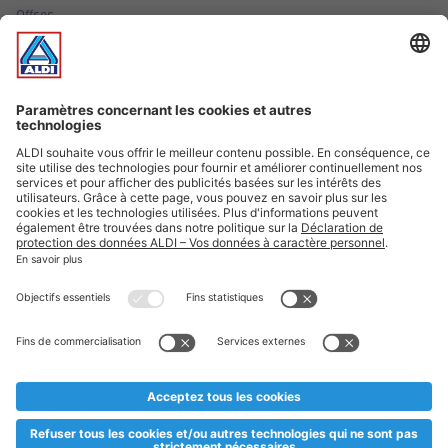
Offres
Infos essentielles
Suivez ALDI Luxembourg
Textes marqués d'un astérisque et mentions légales
* Dës Artikele sinn nëmme momentan an eisem Sortiment an
esoulaang bis de Stock eidel ass. Mir soen Iech Merci fir Äert
Versteesdemech falls d'Artikelen trotz enger genauer
Planifikatioun ausverkaaft sollte sinn. De VALORLUX-Präis an
d’TVA sinn inklusiv.
** Op dësem Site huet d'Benotze vun der männlecher Form eng
besser Liesbarkeet am Sënn an huet keng diskriminéierend