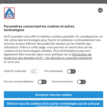
Offres
Infos essentielles
Suivez ALDI Luxembourg
Textes marqués d'un astérisque et mentions légales
* Dës Artikele sinn nëmme momentan an eisem Sortiment an
esoulaang bis de Stock eidel ass. Mir soen Iech Merci fir Äert
Versteesdemech falls d'Artikelen trotz enger genauer
Planifikatioun ausverkaaft sollte sinn. De VALORLUX-Präis an
d’TVA sinn inklusiv.
** Op dësem Site huet d'Benotze vun der männlecher Form eng
besser Liesbarkeet am Sënn an huet keng diskriminéierend