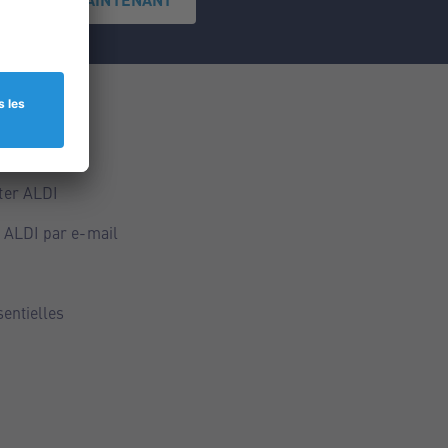
ce
ALDI
ter ALDI
 ALDI par e-mail
sentielles