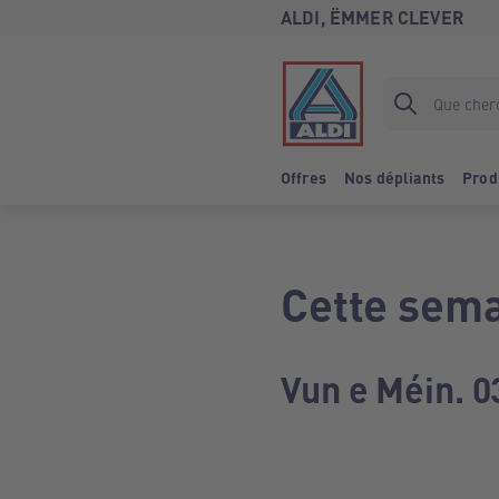
ALDI, ËMMER CLEVER
Offres
Nos dépliants
Prod
Cette sema
Vun e Méin. 0