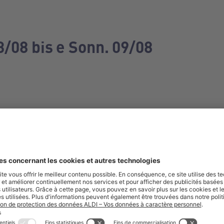
3/08 bis e Sonn. 09/08
e manquez aucune de nos offres.
S