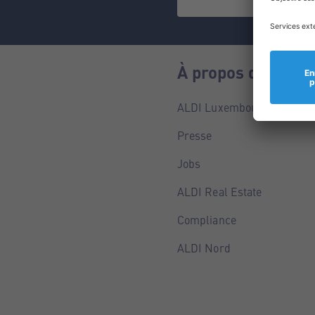
À propos de nous
ALDI Luxembourg
Presse
Jobs
ALDI Real Estate
Compliance
ALDI Nord