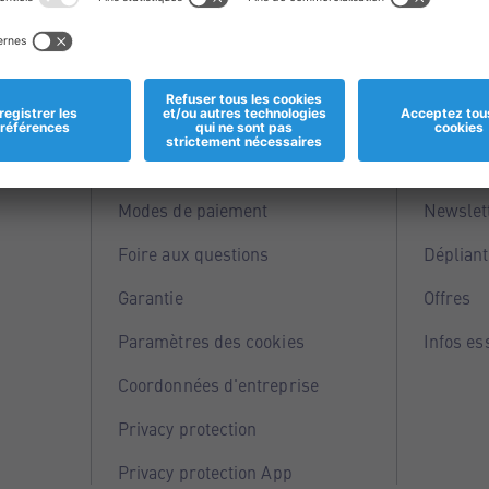
Informations
Servi
Magasins
Points 
Modes de paiement
Newslet
Foire aux questions
Dépliant
Garantie
Offres
Paramètres des cookies
Infos es
Coordonnées d'entreprise
Privacy protection
Privacy protection App