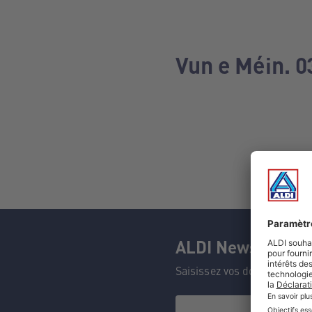
Vun e Méin. 0
ALDI Newsletter
Saisissez vos données et n