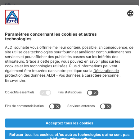
Offres
Infos essentielles
Suivez ALDI Luxembourg
Textes marqués d'un astérisque et mentions légales
* Dës Artikele sinn nëmme momentan an eisem Sortiment an
esoulaang bis de Stock eidel ass. Mir soen Iech Merci fir Äert
Versteesdemech falls d'Artikelen trotz enger genauer
Planifikatioun ausverkaaft sollte sinn. De VALORLUX-Präis an
d’TVA sinn inklusiv.
** Op dësem Site huet d'Benotze vun der männlecher Form eng
besser Liesbarkeet am Sënn an huet keng diskriminéierend