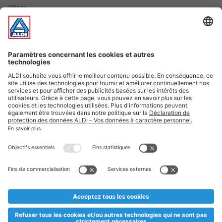
Offres
Infos essentielles
Suivez ALDI Luxembourg
Textes marqués d'un astérisque et mentions légales
* Dës Artikele sinn nëmme momentan an eisem Sortiment an
esoulaang bis de Stock eidel ass. Mir soen Iech Merci fir Äert
Versteesdemech falls d'Artikelen trotz enger genauer
Planifikatioun ausverkaaft sollte sinn. De VALORLUX-Präis an
d’TVA sinn inklusiv.
** Op dësem Site huet d'Benotze vun der männlecher Form eng
besser Liesbarkeet am Sënn an huet keng diskriminéierend