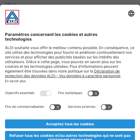
Offres
Infos essentielles
Suivez ALDI Luxembourg
Textes marqués d'un astérisque et mentions légales
* Dës Artikele sinn nëmme momentan an eisem Sortiment an
esoulaang bis de Stock eidel ass. Mir soen Iech Merci fir Äert
Versteesdemech falls d'Artikelen trotz enger genauer
Planifikatioun ausverkaaft sollte sinn. De VALORLUX-Präis an
d’TVA sinn inklusiv.
** Op dësem Site huet d'Benotze vun der männlecher Form eng
besser Liesbarkeet am Sënn an huet keng diskriminéierend