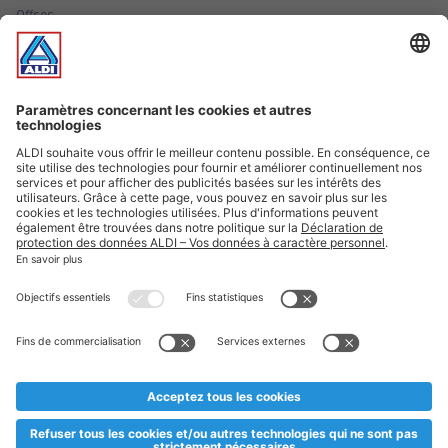
Offres
Infos essentielles
Suivez ALDI Luxembourg
Textes marqués d'un astérisque et mentions légales
* Dës Artikele sinn nëmme momentan an eisem Sortiment an
esoulaang bis de Stock eidel ass. Mir soen Iech Merci fir Äert
Versteesdemech falls d'Artikelen trotz enger genauer
Planifikatioun ausverkaaft sollte sinn. De VALORLUX-Präis an
d’TVA sinn inklusiv.
** Op dësem Site huet d'Benotze vun der männlecher Form eng
besser Liesbarkeet am Sënn an huet keng diskriminéierend