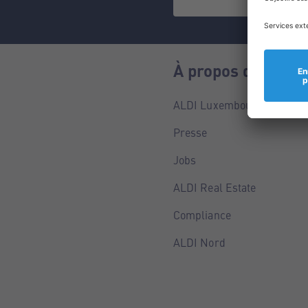
À propos de nous
ALDI Luxembourg
Presse
Jobs
ALDI Real Estate
Compliance
ALDI Nord