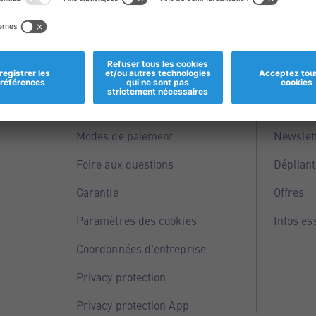
Informations
Servi
Magasins
Points 
Modes de paiement
Newslet
Foire aux questions
Dépliant
Garantie
Offres
Paramètres des cookies
Infos es
Coordonnées d'entreprise
Privacy protection
Privacy protection App