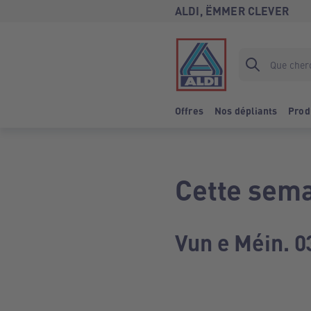
ALDI, ËMMER CLEVER
Offres
Nos dépliants
Prod
Cette sema
Vun e Méin. 0