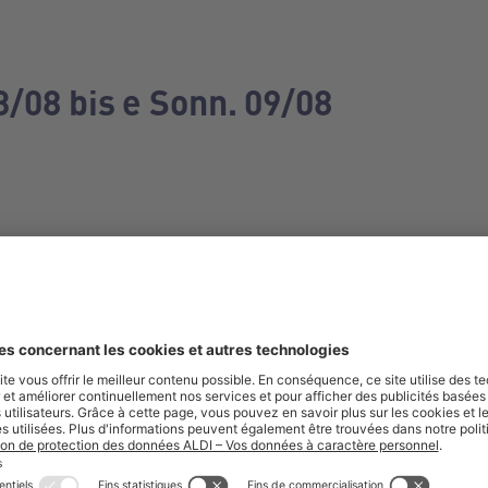
3/08 bis e Sonn. 09/08
e manquez aucune de nos offres.
S