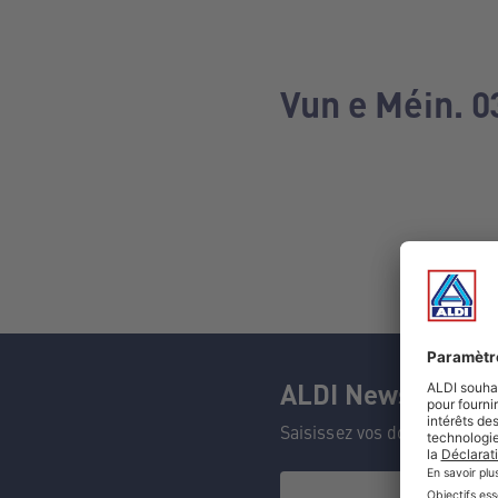
Vun e Méin. 0
ALDI Newsletter
Saisissez vos données et n