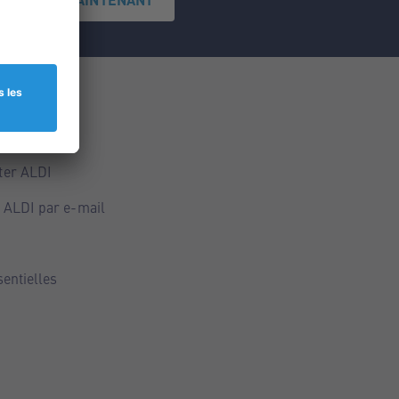
ce
ALDI
ter ALDI
 ALDI par e-mail
sentielles