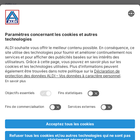
Offres
Infos essentielles
Suivez ALDI Luxembourg
Textes marqués d'un astérisque et mentions légales
* Dës Artikele sinn nëmme momentan an eisem Sortiment an
esoulaang bis de Stock eidel ass. Mir soen Iech Merci fir Äert
Versteesdemech falls d'Artikelen trotz enger genauer
Planifikatioun ausverkaaft sollte sinn. De VALORLUX-Präis an
d’TVA sinn inklusiv.
** Op dësem Site huet d'Benotze vun der männlecher Form eng
besser Liesbarkeet am Sënn an huet keng diskriminéierend