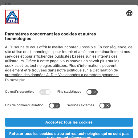
Offres
Infos essentielles
Suivez ALDI Luxembourg
Textes marqués d'un astérisque et mentions légales
* Dës Artikele sinn nëmme momentan an eisem Sortiment an
esoulaang bis de Stock eidel ass. Mir soen Iech Merci fir Äert
Versteesdemech falls d'Artikelen trotz enger genauer
Planifikatioun ausverkaaft sollte sinn. De VALORLUX-Präis an
d’TVA sinn inklusiv.
** Op dësem Site huet d'Benotze vun der männlecher Form eng
besser Liesbarkeet am Sënn an huet keng diskriminéierend