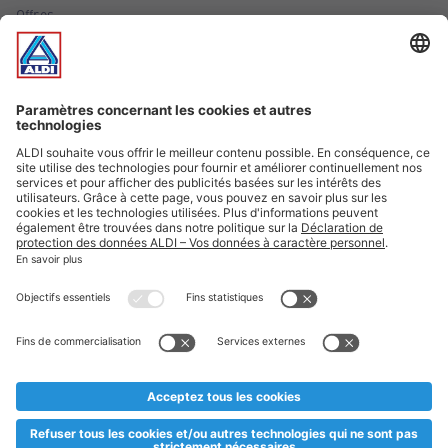
Offres
Infos essentielles
Suivez ALDI Luxembourg
Textes marqués d'un astérisque et mentions légales
* Dës Artikele sinn nëmme momentan an eisem Sortiment an
esoulaang bis de Stock eidel ass. Mir soen Iech Merci fir Äert
Versteesdemech falls d'Artikelen trotz enger genauer
Planifikatioun ausverkaaft sollte sinn. De VALORLUX-Präis an
d’TVA sinn inklusiv.
** Op dësem Site huet d'Benotze vun der männlecher Form eng
besser Liesbarkeet am Sënn an huet keng diskriminéierend