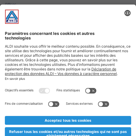
Offres
Infos essentielles
Suivez ALDI Luxembourg
Textes marqués d'un astérisque et mentions légales
* Dës Artikele sinn nëmme momentan an eisem Sortiment an
esoulaang bis de Stock eidel ass. Mir soen Iech Merci fir Äert
Versteesdemech falls d'Artikelen trotz enger genauer
Planifikatioun ausverkaaft sollte sinn. De VALORLUX-Präis an
d’TVA sinn inklusiv.
** Op dësem Site huet d'Benotze vun der männlecher Form eng
besser Liesbarkeet am Sënn an huet keng diskriminéierend