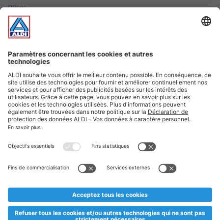
Offres
Infos essentielles
Suivez ALDI Luxembourg
Textes marqués d'un astérisque et mentions légales
* Dës Artikele sinn nëmme momentan an eisem Sortiment an
esoulaang bis de Stock eidel ass. Mir soen Iech Merci fir Äert
Versteesdemech falls d'Artikelen trotz enger genauer
Planifikatioun ausverkaaft sollte sinn. De VALORLUX-Präis an
d’TVA sinn inklusiv.
** Op dësem Site huet d'Benotze vun der männlecher Form eng
besser Liesbarkeet am Sënn an huet keng diskriminéierend