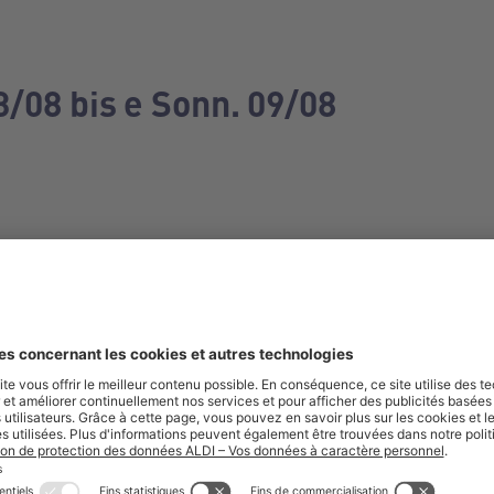
3/08 bis e Sonn. 09/08
e manquez aucune de nos offres.
S