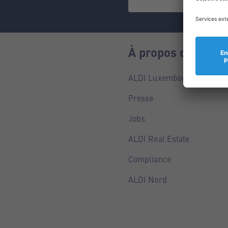
À propos de nous
ALDI Luxembourg
Presse
Jobs
ALDI Real Estate
Compliance
ALDI Nord