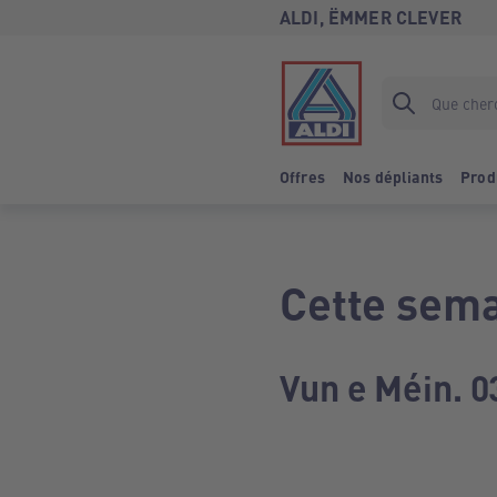
ALDI, ËMMER CLEVER
Offres
Nos dépliants
Prod
Cette sema
Vun e Méin. 0