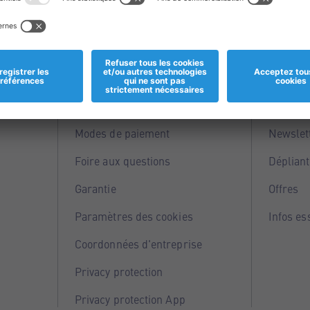
Informations
Servi
Magasins
Points 
Modes de paiement
Newslet
Foire aux questions
Dépliant
Garantie
Offres
Paramètres des cookies
Infos es
Coordonnées d'entreprise
Privacy protection
Privacy protection App