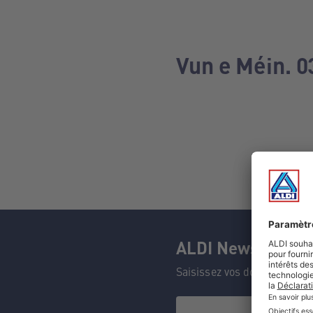
Vun e Méin. 0
ALDI Newsletter
Saisissez vos données et n