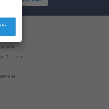
ce
ALDI
ter ALDI
 ALDI par e-mail
sentielles