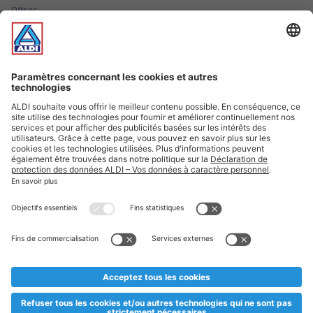
Offres
Infos essentielles
Suivez ALDI Luxembourg
Textes marqués d'un astérisque et mentions légales
* Dës Artikele sinn nëmme momentan an eisem Sortiment an
esoulaang bis de Stock eidel ass. Mir soen Iech Merci fir Äert
Versteesdemech falls d'Artikelen trotz enger genauer
Planifikatioun ausverkaaft sollte sinn. De VALORLUX-Präis an
d’TVA sinn inklusiv.
** Op dësem Site huet d'Benotze vun der männlecher Form eng
besser Liesbarkeet am Sënn an huet keng diskriminéierend