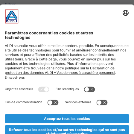
Offres
Infos essentielles
Suivez ALDI Luxembourg
Textes marqués d'un astérisque et mentions légales
* Dës Artikele sinn nëmme momentan an eisem Sortiment an
esoulaang bis de Stock eidel ass. Mir soen Iech Merci fir Äert
Versteesdemech falls d'Artikelen trotz enger genauer
Planifikatioun ausverkaaft sollte sinn. De VALORLUX-Präis an
d’TVA sinn inklusiv.
** Op dësem Site huet d'Benotze vun der männlecher Form eng
besser Liesbarkeet am Sënn an huet keng diskriminéierend