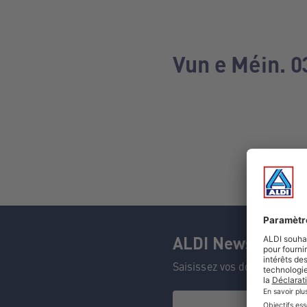
Vun e Méin. 0
ALDI Newsletter
Saisissez vos données et n