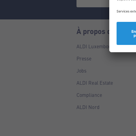
À propos de nous
ALDI Luxembourg
Presse
Jobs
ALDI Real Estate
Compliance
ALDI Nord