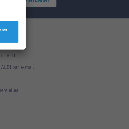
ce
ALDI
ter ALDI
 ALDI par e-mail
sentielles