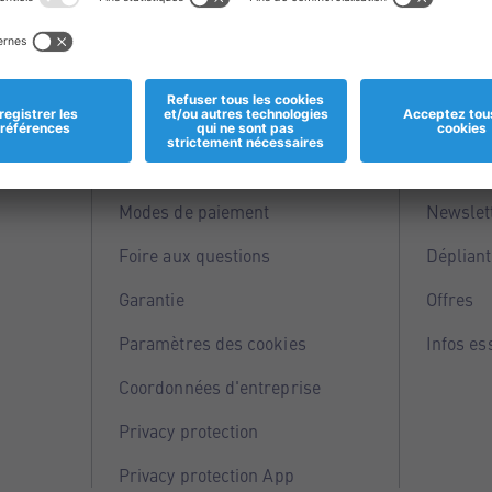
Informations
Servi
Magasins
Points 
Modes de paiement
Newslet
Foire aux questions
Dépliant
Garantie
Offres
Paramètres des cookies
Infos es
Coordonnées d'entreprise
Privacy protection
Privacy protection App