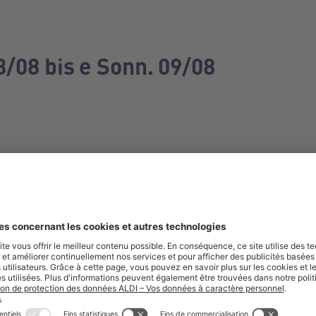
3/08 bis e Sonn. 09/08
e manquez aucune de nos offres.
S