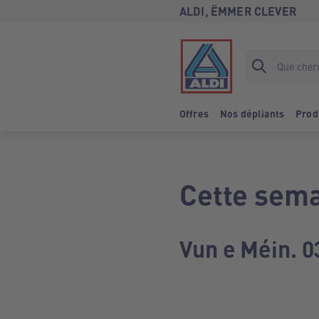
ALDI, ËMMER CLEVER
Offres
Nos dépliants
Prod
Cette sema
Vun e Méin. 0