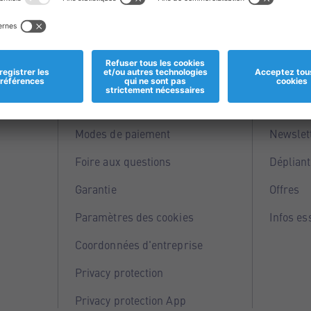
Informations
Servi
Magasins
Points 
Modes de paiement
Newslet
Foire aux questions
Dépliant
Garantie
Offres
Paramètres des cookies
Infos es
Coordonnées d'entreprise
Privacy protection
Privacy protection App