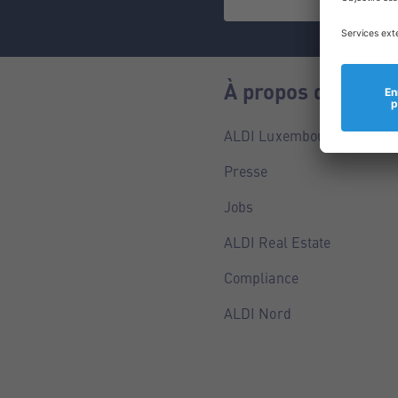
À propos de nous
ALDI Luxembourg
Presse
Jobs
ALDI Real Estate
Compliance
ALDI Nord