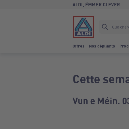
ALDI, ËMMER CLEVER
Offres
Nos dépliants
Prod
Cette sema
Vun e Méin. 0