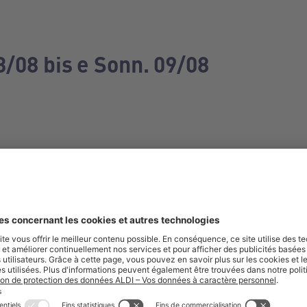
3/08 bis e Sonn. 09/08
e manquez aucune de nos offres.
S