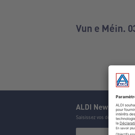
Vun e Méin. 0
ALDI Newsletter
Saisissez vos données et n