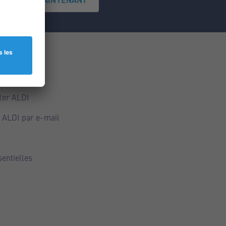
ce
ALDI
ter ALDI
 ALDI par e-mail
sentielles