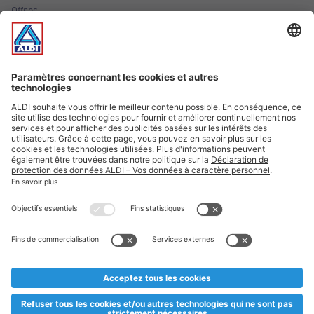
Offres
Infos essentielles
Suivez ALDI Luxembourg
Textes marqués d'un astérisque et mentions légales
* Dës Artikele sinn nëmme momentan an eisem Sortiment an
esoulaang bis de Stock eidel ass. Mir soen Iech Merci fir Äert
Versteesdemech falls d'Artikelen trotz enger genauer
Planifikatioun ausverkaaft sollte sinn. De VALORLUX-Präis an
d’TVA sinn inklusiv.
** Op dësem Site huet d'Benotze vun der männlecher Form eng
besser Liesbarkeet am Sënn an huet keng diskriminéierend