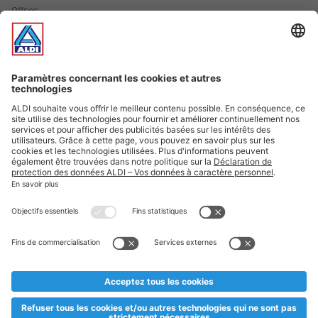
Offres
Infos essentielles
Suivez ALDI Luxembourg
Textes marqués d'un astérisque et mentions légales
* Dës Artikele sinn nëmme momentan an eisem Sortiment an
esoulaang bis de Stock eidel ass. Mir soen Iech Merci fir Äert
Versteesdemech falls d'Artikelen trotz enger genauer
Planifikatioun ausverkaaft sollte sinn. De VALORLUX-Präis an
d’TVA sinn inklusiv.
** Op dësem Site huet d'Benotze vun der männlecher Form eng
besser Liesbarkeet am Sënn an huet keng diskriminéierend