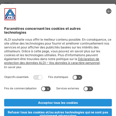
Offres
Infos essentielles
Suivez ALDI Luxembourg
Textes marqués d'un astérisque et mentions légales
* Dës Artikele sinn nëmme momentan an eisem Sortiment an
esoulaang bis de Stock eidel ass. Mir soen Iech Merci fir Äert
Versteesdemech falls d'Artikelen trotz enger genauer
Planifikatioun ausverkaaft sollte sinn. De VALORLUX-Präis an
d’TVA sinn inklusiv.
** Op dësem Site huet d'Benotze vun der männlecher Form eng
besser Liesbarkeet am Sënn an huet keng diskriminéierend