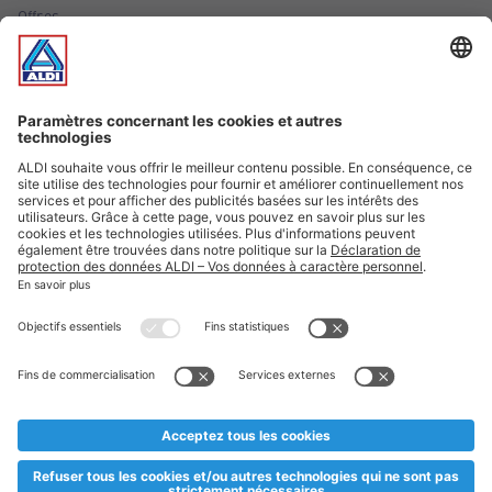
Offres
Infos essentielles
Suivez ALDI Luxembourg
Textes marqués d'un astérisque et mentions légales
* Dës Artikele sinn nëmme momentan an eisem Sortiment an
esoulaang bis de Stock eidel ass. Mir soen Iech Merci fir Äert
Versteesdemech falls d'Artikelen trotz enger genauer
Planifikatioun ausverkaaft sollte sinn. De VALORLUX-Präis an
d’TVA sinn inklusiv.
** Op dësem Site huet d'Benotze vun der männlecher Form eng
besser Liesbarkeet am Sënn an huet keng diskriminéierend