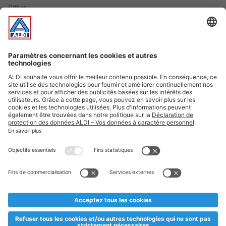
Offres
Infos essentielles
Suivez ALDI Luxembourg
Textes marqués d'un astérisque et mentions légales
* Dës Artikele sinn nëmme momentan an eisem Sortiment an
esoulaang bis de Stock eidel ass. Mir soen Iech Merci fir Äert
Versteesdemech falls d'Artikelen trotz enger genauer
Planifikatioun ausverkaaft sollte sinn. De VALORLUX-Präis an
d’TVA sinn inklusiv.
** Op dësem Site huet d'Benotze vun der männlecher Form eng
besser Liesbarkeet am Sënn an huet keng diskriminéierend