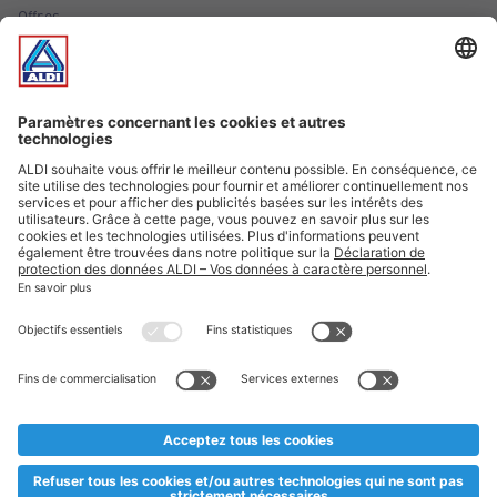
Offres
Infos essentielles
Suivez ALDI Luxembourg
Textes marqués d'un astérisque et mentions légales
* Dës Artikele sinn nëmme momentan an eisem Sortiment an
esoulaang bis de Stock eidel ass. Mir soen Iech Merci fir Äert
Versteesdemech falls d'Artikelen trotz enger genauer
Planifikatioun ausverkaaft sollte sinn. De VALORLUX-Präis an
d’TVA sinn inklusiv.
** Op dësem Site huet d'Benotze vun der männlecher Form eng
besser Liesbarkeet am Sënn an huet keng diskriminéierend