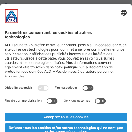
Offres
Infos essentielles
Suivez ALDI Luxembourg
Textes marqués d'un astérisque et mentions légales
* Dës Artikele sinn nëmme momentan an eisem Sortiment an
esoulaang bis de Stock eidel ass. Mir soen Iech Merci fir Äert
Versteesdemech falls d'Artikelen trotz enger genauer
Planifikatioun ausverkaaft sollte sinn. De VALORLUX-Präis an
d’TVA sinn inklusiv.
** Op dësem Site huet d'Benotze vun der männlecher Form eng
besser Liesbarkeet am Sënn an huet keng diskriminéierend