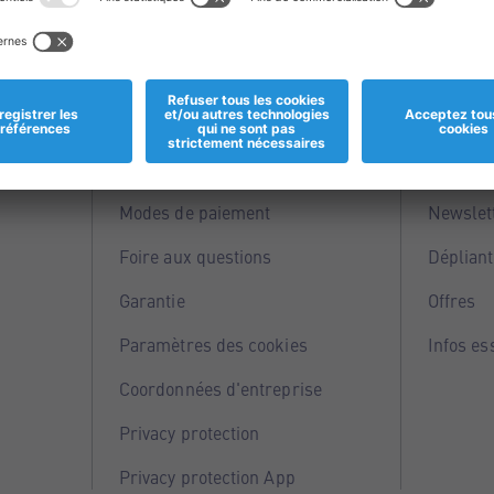
Informations
Servi
Magasins
Points 
Modes de paiement
Newslet
Foire aux questions
Dépliant
Garantie
Offres
Paramètres des cookies
Infos es
Coordonnées d'entreprise
Privacy protection
Privacy protection App