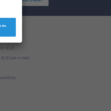
ce
ALDI
ter ALDI
 ALDI par e-mail
sentielles