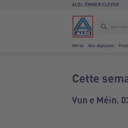
ALDI, ËMMER CLEVER
Offres
Nos dépliants
Prod
Cette sema
Vun e Méin. 0