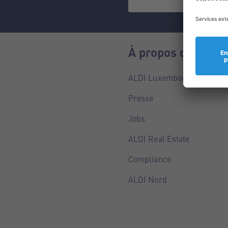
À propos de nous
ALDI Luxembourg
Presse
Jobs
ALDI Real Estate
Compliance
ALDI Nord