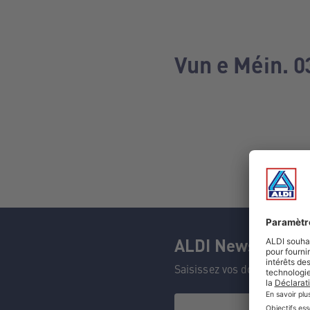
Vun e Méin. 0
ALDI Newsletter
Saisissez vos données et n