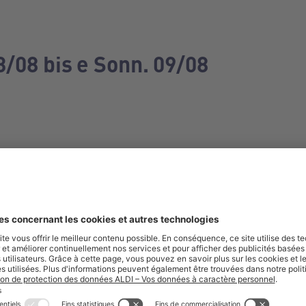
3/08 bis e Sonn. 09/08
e manquez aucune de nos offres.
S