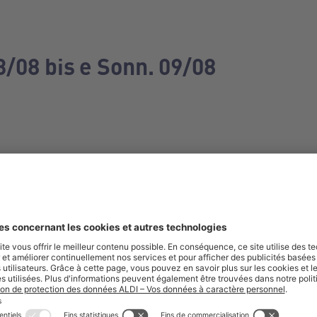
3/08 bis e Sonn. 09/08
e manquez aucune de nos offres.
S