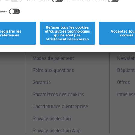
Informations
Servi
Magasins
Points 
Modes de paiement
Newslet
Foire aux questions
Dépliant
Garantie
Offres
Paramètres des cookies
Infos es
Coordonnées d'entreprise
Privacy protection
Privacy protection App