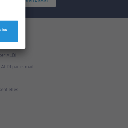
ce
ALDI
ter ALDI
 ALDI par e-mail
sentielles