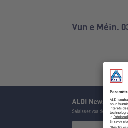
Vun e Méin. 0
ALDI Newsletter
Saisissez vos données et n