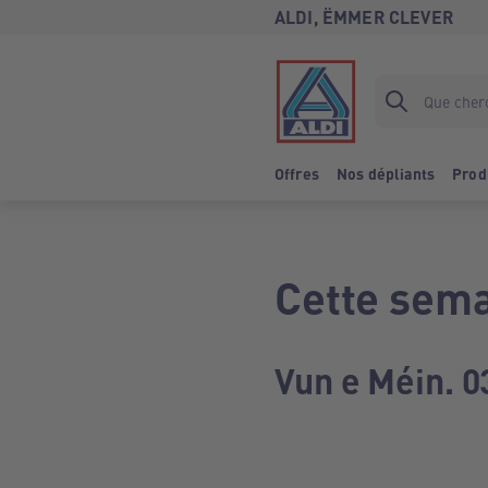
ALDI, ËMMER CLEVER
Offres
Nos dépliants
Prod
Cette sema
Vun e Méin. 0