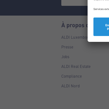
À propos de nous
ALDI Luxembourg
Presse
Jobs
ALDI Real Estate
Compliance
ALDI Nord