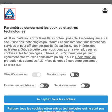
Offres
Infos essentielles
Suivez ALDI Luxembourg
Textes marqués d'un astérisque et mentions légales
* Dës Artikele sinn nëmme momentan an eisem Sortiment an
esoulaang bis de Stock eidel ass. Mir soen Iech Merci fir Äert
Versteesdemech falls d'Artikelen trotz enger genauer
Planifikatioun ausverkaaft sollte sinn. De VALORLUX-Präis an
d’TVA sinn inklusiv.
** Op dësem Site huet d'Benotze vun der männlecher Form eng
besser Liesbarkeet am Sënn an huet keng diskriminéierend