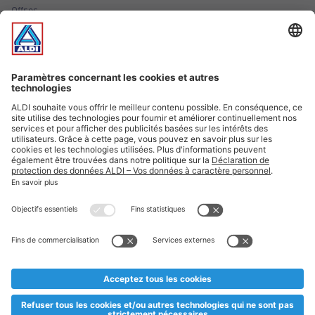
Offres
Infos essentielles
Suivez ALDI Luxembourg
Textes marqués d'un astérisque et mentions légales
* Dës Artikele sinn nëmme momentan an eisem Sortiment an
esoulaang bis de Stock eidel ass. Mir soen Iech Merci fir Äert
Versteesdemech falls d'Artikelen trotz enger genauer
Planifikatioun ausverkaaft sollte sinn. De VALORLUX-Präis an
d’TVA sinn inklusiv.
** Op dësem Site huet d'Benotze vun der männlecher Form eng
besser Liesbarkeet am Sënn an huet keng diskriminéierend