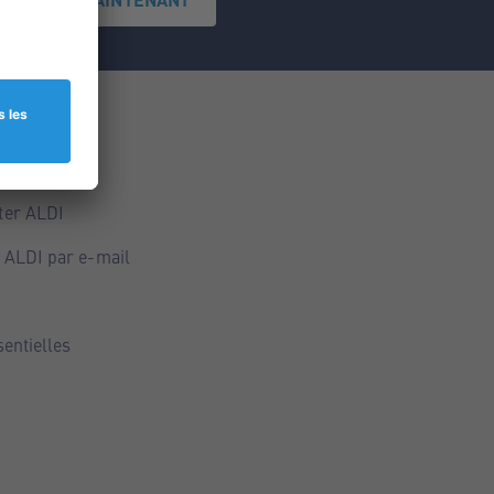
ce
ALDI
ter ALDI
 ALDI par e-mail
sentielles