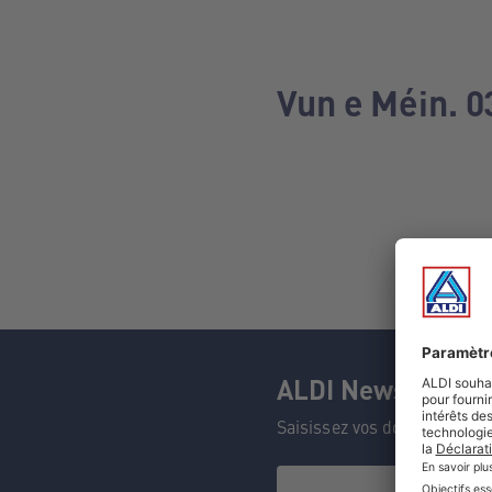
Vun e Méin. 0
ALDI Newsletter
Saisissez vos données et n