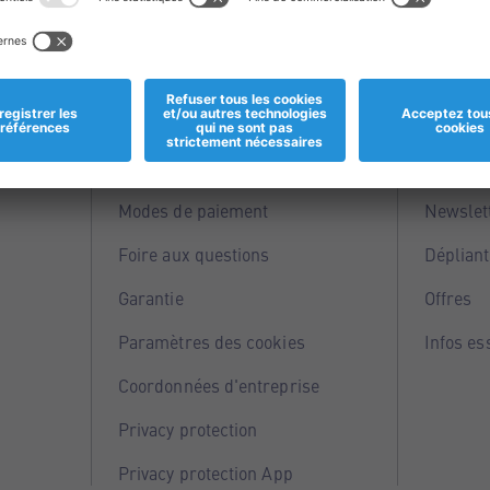
Informations
Servi
Magasins
Points 
Modes de paiement
Newslet
Foire aux questions
Dépliant
Garantie
Offres
Paramètres des cookies
Infos es
Coordonnées d'entreprise
Privacy protection
Privacy protection App