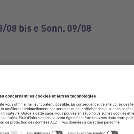
3/08 bis e Sonn. 09/08
e manquez aucune de nos offres.
S