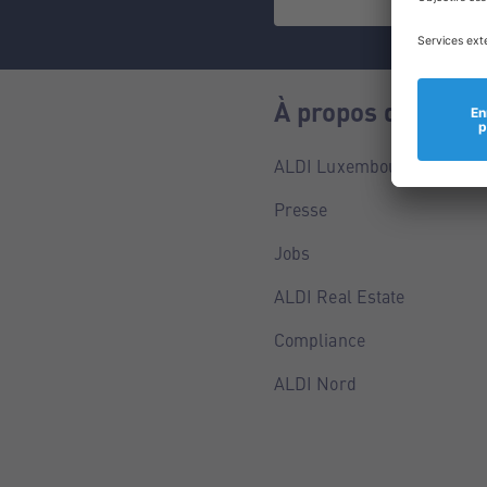
À propos de nous
ALDI Luxembourg
Presse
Jobs
ALDI Real Estate
Compliance
ALDI Nord