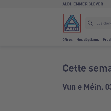
ALDI, ËMMER CLEVER
Offres
Nos dépliants
Prod
Cette sema
Vun e Méin. 0