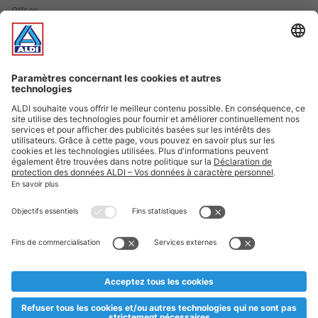
Offres
Infos essentielles
Suivez ALDI Luxembourg
Textes marqués d'un astérisque et mentions légales
* Dës Artikele sinn nëmme momentan an eisem Sortiment an
esoulaang bis de Stock eidel ass. Mir soen Iech Merci fir Äert
Versteesdemech falls d'Artikelen trotz enger genauer
Planifikatioun ausverkaaft sollte sinn. De VALORLUX-Präis an
d’TVA sinn inklusiv.
** Op dësem Site huet d'Benotze vun der männlecher Form eng
besser Liesbarkeet am Sënn an huet keng diskriminéierend