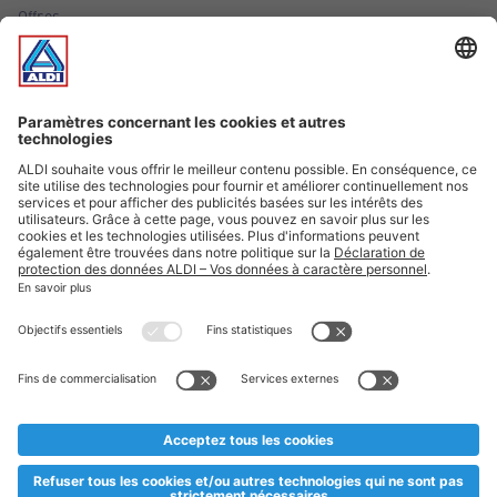
Offres
Infos essentielles
Suivez ALDI Luxembourg
Textes marqués d'un astérisque et mentions légales
* Dës Artikele sinn nëmme momentan an eisem Sortiment an
esoulaang bis de Stock eidel ass. Mir soen Iech Merci fir Äert
Versteesdemech falls d'Artikelen trotz enger genauer
Planifikatioun ausverkaaft sollte sinn. De VALORLUX-Präis an
d’TVA sinn inklusiv.
** Op dësem Site huet d'Benotze vun der männlecher Form eng
besser Liesbarkeet am Sënn an huet keng diskriminéierend