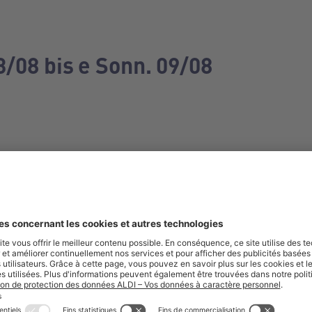
3/08 bis e Sonn. 09/08
e manquez aucune de nos offres.
S