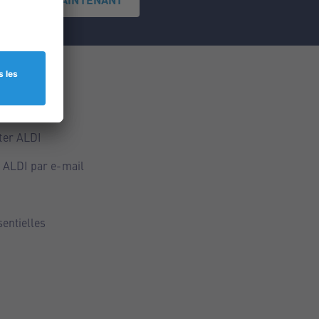
ce
ALDI
ter ALDI
 ALDI par e-mail
sentielles