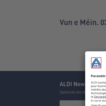
Vun e Méin. 0
ALDI Newsletter
Saisissez vos données et n