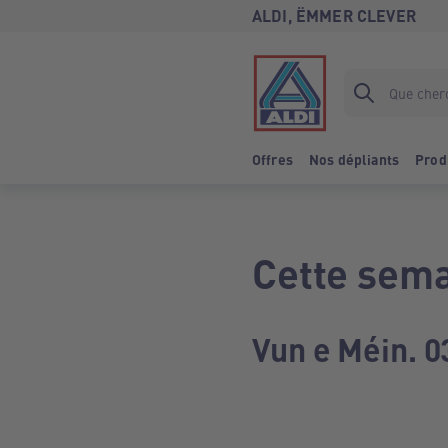
ALDI, ËMMER CLEVER
Offres
Nos dépliants
Prod
Cette sema
Vun e Méin. 0