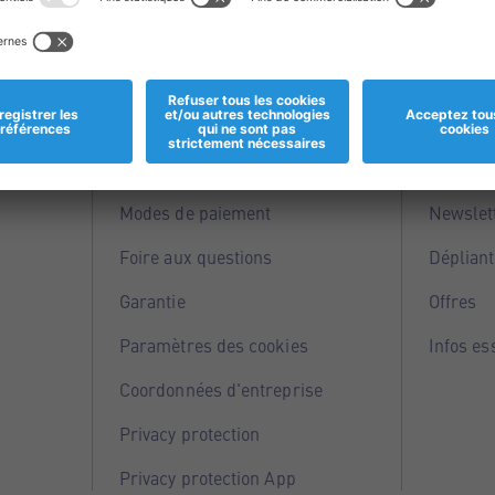
Informations
Servi
Magasins
Points 
Modes de paiement
Newslet
Foire aux questions
Dépliant
Garantie
Offres
Paramètres des cookies
Infos es
Coordonnées d'entreprise
Privacy protection
Privacy protection App