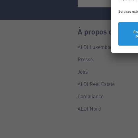
À propos de nous
ALDI Luxembourg
Presse
Jobs
ALDI Real Estate
Compliance
ALDI Nord