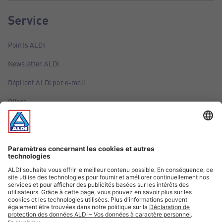
Service
Points ALDI
Newsletter ALDI
Dépliant ALDI par e-mail
Offres
Infos essentielles
Suivez ALDI Luxembourg