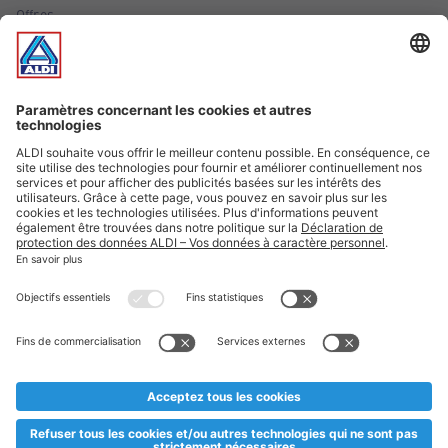
Offres
Infos essentielles
Suivez ALDI Luxembourg
Textes marqués d'un astérisque et mentions légales
* Dës Artikele sinn nëmme momentan an eisem Sortiment an
esoulaang bis de Stock eidel ass. Mir soen Iech Merci fir Äert
Versteesdemech falls d'Artikelen trotz enger genauer
Planifikatioun ausverkaaft sollte sinn. De VALORLUX-Präis an
d’TVA sinn inklusiv.
** Op dësem Site huet d'Benotze vun der männlecher Form eng
besser Liesbarkeet am Sënn an huet keng diskriminéierend